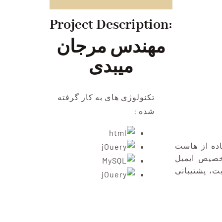
Project Description:
مهندس مرجان
میبدی
تکنولوژی های به کار گرفته
شده :
ثبت دامنه MarjanMeybodi.com،ت
لینوکس و پایگاه داده های MySQL، یل
، پشتیبانی